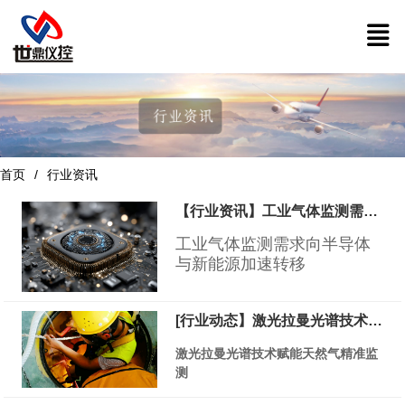
首页
行业资讯
【行业资讯】工业气体监测需求向半导体与新能源加速转移
工业气体监测需求向半导体
与新能源加速转移
2026年工业气体在线监测需
求正经历深刻变革。随着AI
[行业动态】激光拉曼光谱技术赋能天然气精准监测
算力爆发推动
2.
晶圆代工
产业
扩张，先进制程对电子特气
半导体配套传感器及监测设
激光拉曼光谱技术赋能天然气精准监
纯度要求极高，促使半导体
备实现批量供货
国内气体传感企业依托核心
测
产线对微量氧、一氧化碳等
技术，已形成适配半导体制
激光拉曼光谱天然气分析技术研究与
气体的在线分析需求激增。
造的配套在线监测产品矩
3.