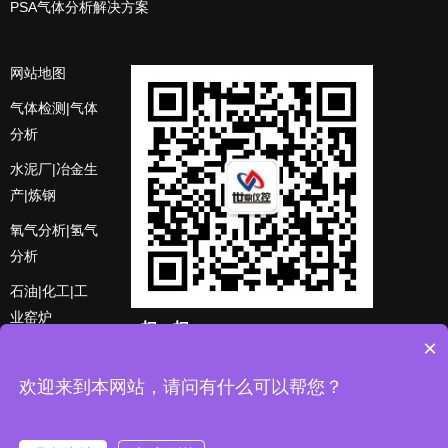
PSA气体分析解决方案
地，化工、涂装、危废焚烧行业企业
款专为预热器相关生产场景
需升级多组分在线气体分析设备，完
设计的专用在线分析设备，
成废气特征污染物全参数实时在线监
核心用于实时监测生产过程
网站地图
测。
中产生的一氧化碳（CO）、
氧气（O₂）浓度。
气体检测|气体
分析
水泥厂|冶金生
产|炼钢
氧气分析|氢气
分析
石油|化工|工
业窑炉
扫一扫
×
气体预处理|采
添加我们，查看更多精彩~
样探头
欢迎来到本网站，请问有什么可以帮您？
版权所有©2025 西安世鼎电子科技有限公司 陕ICP备