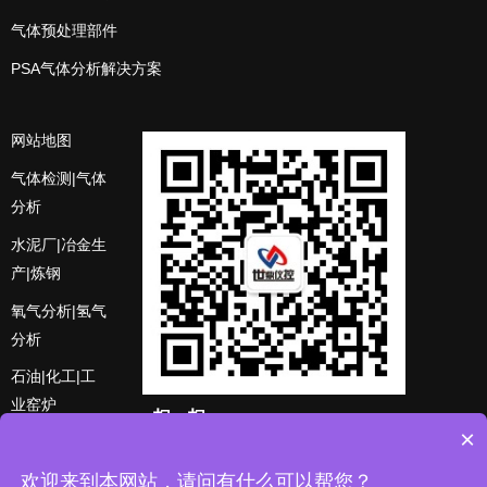
气体预处理部件
PSA气体分析解决方案
网站地图
气体检测|气体
分析
水泥厂|冶金生
产|炼钢
氧气分析|氢气
分析
石油|化工|工
业窑炉
扫一扫
×
气体预处理|采
添加我们，查看更多精彩~
样探头
欢迎来到本网站，请问有什么可以帮您？