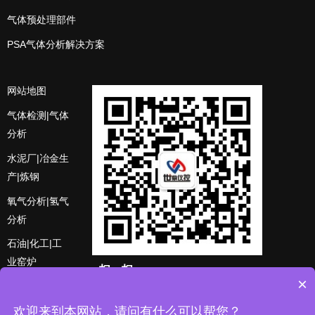
气体预处理部件
PSA气体分析解决方案
网站地图
气体检测|气体
分析
水泥厂|冶金生
产|炼钢
氧气分析|氢气
分析
石油|化工|工
业窑炉
扫一扫
×
气体预处理|采
添加我们，查看更多精彩~
样探头
欢迎来到本网站，请问有什么可以帮您？