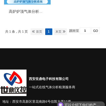
高炉炉顶气体分析系统
跳转至
GO
共 1 条，共 1 页
首页
1
末页
西安世鼎电子科技有限公司
一站式在线气体分析检测服务商
地址：西安市高新区里花南路6号信凯大厦11楼
可以介绍下你们的产品么