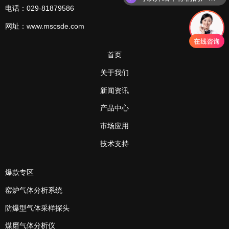
电话：029-81879586
网址：www.mscsde.com
首页
关于我们
新闻资讯
产品中心
市场应用
技术支持
爆款专区
窑炉气体分析系统
防爆型气体采样探头
煤磨气体分析仪