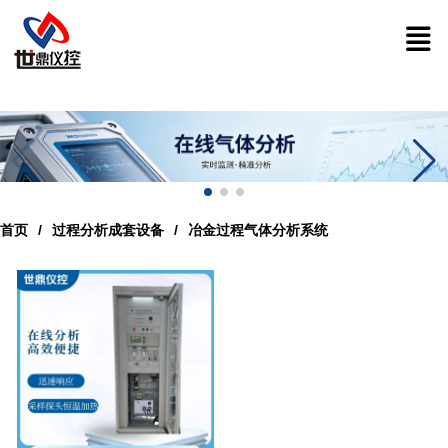
首页
过程分析成套设备
冶金过程气体分析系统