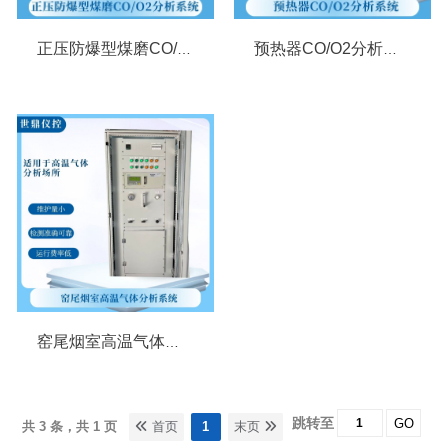
正压防爆型煤磨CO/O2分析系统
预热器CO/O2分析系统
窑尾烟室高温气体分析系统
跳转至
GO
共 3 条，共 1 页
首页
1
末页