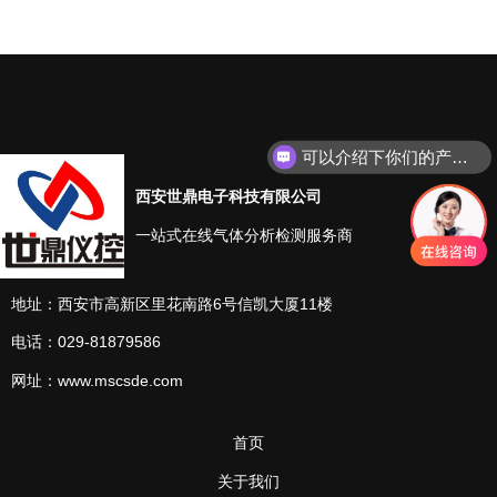
可以介绍下你们的产品么
西安世鼎电子科技有限公司
一站式在线气体分析检测服务商
地址：西安市高新区里花南路6号信凯大厦11楼
电话：029-81879586
网址：www.mscsde.com
首页
关于我们