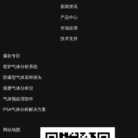
新闻资讯
产品中心
市场应用
技术支持
爆款专区
窑炉气体分析系统
防爆型气体采样探头
煤磨气体分析仪
气体预处理部件
PSA气体分析解决方案
网站地图